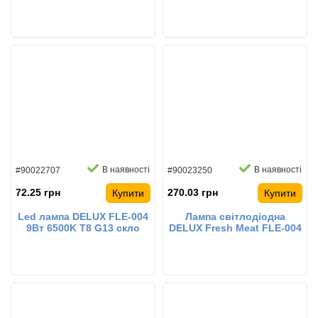
світлодіодна
світлодіодна
В наявності
В наявності
#90022707
#90023250
72.25 грн
270.03 грн
Купити
Купити
Led лампа DELUX FLE-004
Лампа світлодіодна
9Вт 6500K T8 G13 скло
DELUX Fresh Meat FLE-004
світлодіодна
12 Вт 0.9м T8 230В G13 EM
для підсвічування
продуктових вітрин