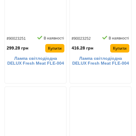
В наявності
В наявності
#90023251
#90023252
299.28 грн
416.28 грн
Купити
Купити
Лампа світлодіодна
Лампа світлодіодна
DELUX Fresh Meat FLE-004
DELUX Fresh Meat FLE-004
18 Вт 1.2м T8 230В G13 EM
22 Вт 1.5м T8 230В G13 EM
для підсвічування
для підсвічування
продуктових вітрин
продуктових вітрин