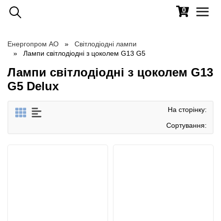
0
Toggl
naviga
Енергопром АО
Світлодіодні лампи
Лампи світлодіодні з цоколем G13 G5
Лампи світлодіодні з цоколем G13
G5 Delux
На сторінку:
Сортування: