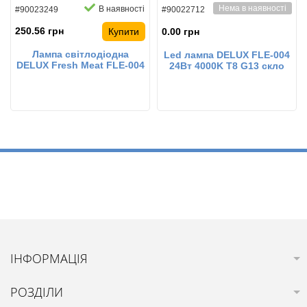
Нема в наявності
В наявності
#90023249
#90022712
250.56 грн
Купити
0.00 грн
Лампа світлодіодна
Led лампа DELUX FLE-004
DELUX Fresh Meat FLE-004
24Вт 4000K T8 G13 скло
9 Вт 0.6м T8 230В G13 EM
світлодіодна
для підсвічування
продуктових вітрин
ІНФОРМАЦІЯ
РОЗДІЛИ